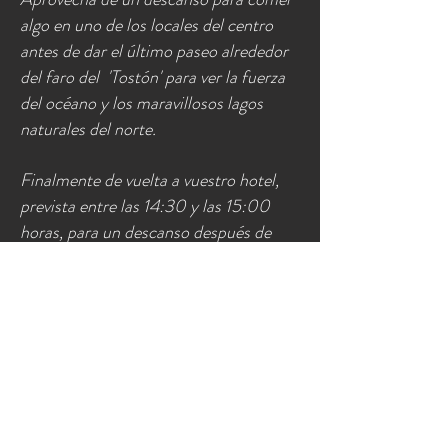
algo en uno de los locales del centro
antes de dar el último paseo alrededor
del faro del 'Tostón' para ver la fuerza
del océano y los maravillosos lagos
naturales del norte.
Finalmente de vuelta a vuestro hotel,
prevista entre las 14:30 y las 15:00
horas, para un descanso después de
este emocionante día inolvidable.
DETALLES:
GRATUITOS
Recogida y Regreso al
Hotel o Apartamento de Estancia
(en los
pueblos de: CORRALEJO, LAJARES, LA
OLIVA, VILLAVERDE y COTILLO).
Para grupos de minimo 6 personas