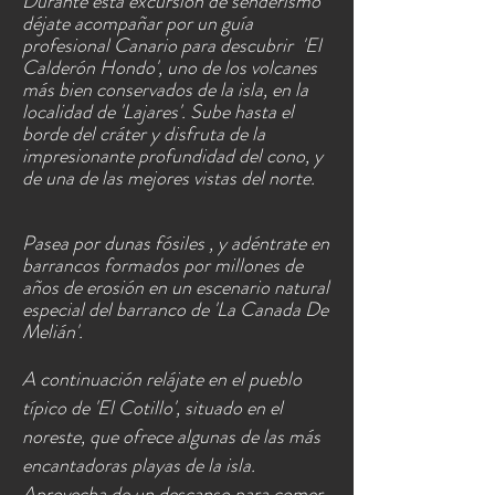
Durante esta excursión de senderismo
déjate acompañar por un guía
profesional Canario para descubrir 'El
Calderón Hondo', uno de los volcanes
más bien conservados de la isla, en la
localidad de 'Lajares'. Sube hasta el
borde del cráter y disfruta de la
impresionante profundidad del cono, y
de una de las mejores vistas del norte.
Pasea por dunas fósiles , y adéntrate en
barrancos formados por millones de
años de erosión en un escenario natural
especial del barranco de 'La Canada De
Melián'.
A continuación relájate en el pueblo
típico de 'El Cotillo', situado en el
noreste, que ofrece algunas de las más
encantadoras playas de la isla.
Aprovecha de un descanso para comer